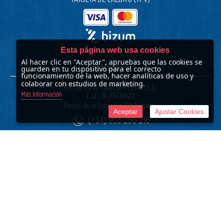
Esta página web usa cookies
Al hacer clic en "Aceptar", apruebas que las cookies se
CONTACTO
guarden en tu dispositivo para el correcto
funcionamiento de la web, hacer analíticas de uso y
colaborar con estudios de marketing.
ORTOPEDIA GARCÍA FÉRRIZ, S.L.
Más Información
C.I.F.: B-23619828
Paseo de la Estación, 32 C (Jaén)
Aceptar
Ajustar Cookies
(+34) 953 256 216
info@ortopediagarciaferriz.com
© 2017 -
2026 Ortopedia García Férriz