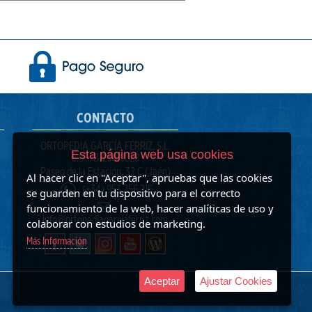
CONTACTO
ORTOPEDIA GARCÍA FÉRRIZ, S.L.
Esta página web usa cookies
C.I.F.: B-23619828
Paseo de la Estación, 32 C (Jaén)
Al hacer clic en "Aceptar", apruebas que las cookies
(+34) 953 256 216
se guarden en tu dispositivo para el correcto
funcionamiento de la web, hacer analíticas de uso y
info@ortopediagarciaferriz.com
colaborar con estudios de marketing.
Más Información
Aceptar
Ajustar Cookies