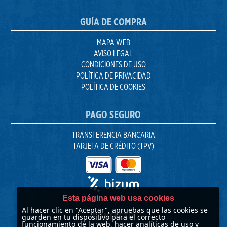
GUÍA DE COMPRA
MAPA WEB
AVISO LEGAL
CONDICIONES DE USO
POLÍTICA DE PRIVACIDAD
POLÍTICA DE COOKIES
PAGO SEGURO
TRANSFERENCIA BANCARIA
TARJETA DE CRÉDITO (TPV)
Esta página web usa cookies
Al hacer clic en "Aceptar", apruebas que las cookies se
CONTACTO
guarden en tu dispositivo para el correcto
funcionamiento de la web, hacer analíticas de uso y