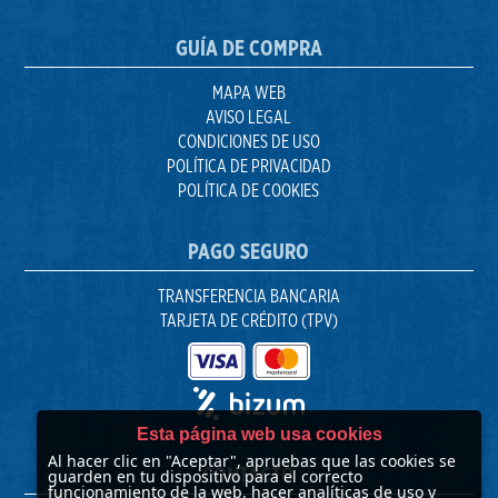
GUÍA DE COMPRA
MAPA WEB
AVISO LEGAL
CONDICIONES DE USO
POLÍTICA DE PRIVACIDAD
POLÍTICA DE COOKIES
PAGO SEGURO
TRANSFERENCIA BANCARIA
TARJETA DE CRÉDITO (TPV)
Esta página web usa cookies
Al hacer clic en "Aceptar", apruebas que las cookies se
CONTACTO
guarden en tu dispositivo para el correcto
funcionamiento de la web, hacer analíticas de uso y