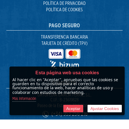
POLÍTICA DE PRIVACIDAD
POLÍTICA DE COOKIES
PAGO SEGURO
TRANSFERENCIA BANCARIA
TARJETA DE CRÉDITO (TPV)
Esta página web usa cookies
Al hacer clic en "Aceptar", apruebas que las cookies se
CONTACTO
guarden en tu dispositivo para el correcto
funcionamiento de la web, hacer analíticas de uso y
colaborar con estudios de marketing.
ORTOPEDIA GARCÍA FÉRRIZ, S.L.
Más Información
C.I.F.: B-23619828
Paseo de la Estación, 32 C (Jaén)
Aceptar
Ajustar Cookies
(+34) 953 256 216
info@ortopediagarciaferriz.com