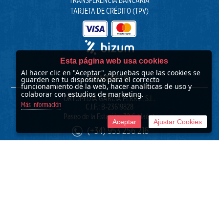
TRANSFERENCIA BANCARIA
TARJETA DE CRÉDITO (TPV)
Esta página web usa cookies
Al hacer clic en "Aceptar", apruebas que las cookies se
CONTACTO
guarden en tu dispositivo para el correcto
funcionamiento de la web, hacer analíticas de uso y
colaborar con estudios de marketing.
ORTOPEDIA GARCÍA FÉRRIZ, S.L.
Más Información
C.I.F.: B-23619828
Paseo de la Estación, 32 C (Jaén)
Aceptar
Ajustar Cookies
(+34) 953 256 216
info@ortopediagarciaferriz.com
© 2017 -
2026 Ortopedia García Férriz